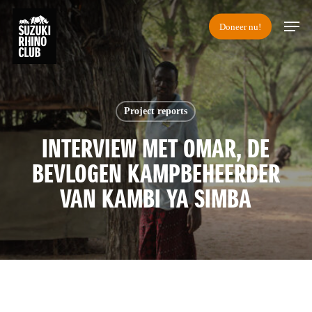
Skip
Men
Doneer nu!
to
main
content
Project reports
INTERVIEW MET OMAR, DE
BEVLOGEN KAMPBEHEERDER
VAN KAMBI YA SIMBA