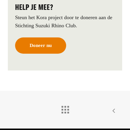
HELP JE MEE?
Steun het Kora project door te doneren aan de
Stichting Suzuki Rhino Club.
D
o
n
e
e
r
n
u