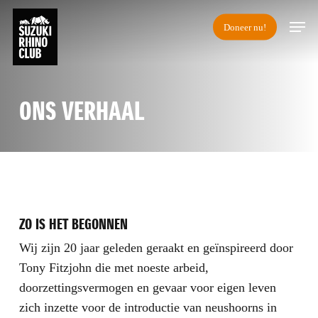
Skip
Men
Doneer nu!
to
main
content
ONS VERHAAL
ZO IS HET BEGONNEN
Wij zijn 20 jaar geleden geraakt en geïnspireerd door
Tony Fitzjohn die met noeste arbeid,
doorzettingsvermogen en gevaar voor eigen leven
zich inzette voor de introductie van neushoorns in