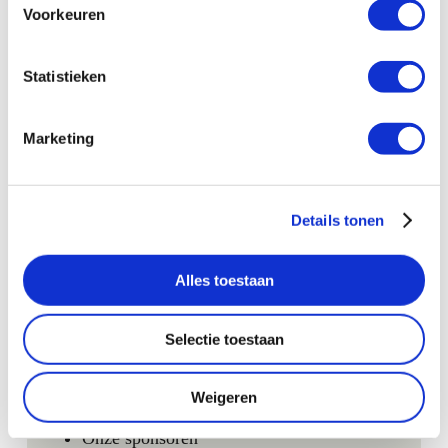
Voorkeuren
Statistieken
Marketing
LEES BERICHT
Details tonen
Alles toestaan
WAT WE DOEN
Selectie toestaan
Ons verhaal
Weigeren
Fondsen werven
Onze sponsoren