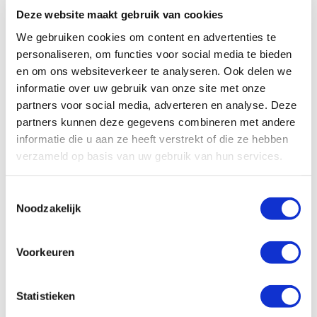
Lees beleidsplan
Mkomazi en het project met de Afrikaanse
Deze website maakt gebruik van cookies
Lees het volledige verslag
Download financieel jaarverslag
2019 was een heel emotioneel jaar. Tony
wilde hond officieel overgedragen aan
We gebruiken cookies om content en advertenties te
JAARVERSLAG 2018
Fitzjohn heeft het neushoornreservaat van
TANAPA, de organisatie die alle nationale
personaliseren, om functies voor social media te bieden
Mkomazi en het project met de Afrikaanse
parken in Tanzania beheert.
en om ons websiteverkeer te analyseren. Ook delen we
Groot nieuws: Tony Fitzjohn – de man die
wilde hond officieel overgedragen aan
informatie over uw gebruik van onze site met onze
Mkomazi is gestart en groot heeft gemaakt
TANAPA, de organisatie die alle nationale
partners voor social media, adverteren en analyse. Deze
Download annual report
partners kunnen deze gegevens combineren met andere
– draagt het neushoornreservaat en al zijn
parken in Tanzania beheert.
informatie die u aan ze heeft verstrekt of die ze hebben
projecten over aan TANAPA, de
verzameld op basis van uw gebruik van hun services.
OVER ONS
organisatie die in Tanzania alle nationale
Download annual report
parken beheert.
Ons verhaal
Toestemmingsselectie
Noodzakelijk
Fondsen werven
Onze sponsoren
Download annual report
Partnerships
Voorkeuren
Aandacht genereren voor neushoorns
De mensen achter de SRC
Statistieken
Beleidsplan 2024