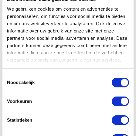
en collega Rhino Club-bestuurslid Dik Dekker
We gebruiken cookies om content en advertenties te
plantten vervolgens vol overtuiging een boompje.’
personaliseren, om functies voor social media te bieden
en om ons websiteverkeer te analyseren. Ook delen we
informatie over uw gebruik van onze site met onze
partners voor social media, adverteren en analyse. Deze
partners kunnen deze gegevens combineren met andere
‘Naderhand verplaatste het gezelschap zich naar de
informatie die u aan ze heeft verstrekt of die ze hebben
ingang, waar de minister-president het feestelijke lint
verzameld op basis van uw gebruik van hun services.
doorknipte. En eenmaal binnen werd het gastenboek
op de eerste pagina getekend door de minister-
Toestemmingsselectie
president. Een gedenkwaardig moment!’
Noodzakelijk
Voorkeuren
Statistieken