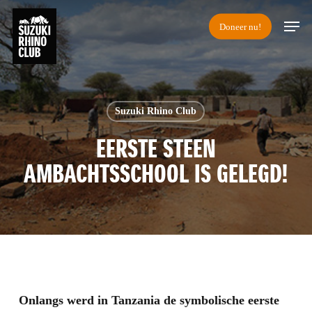
Skip
Men
Doneer nu!
to
main
content
Suzuki Rhino Club
EERSTE STEEN
AMBACHTSSCHOOL IS GELEGD!
Onlangs werd in Tanzania de symbolische eerste