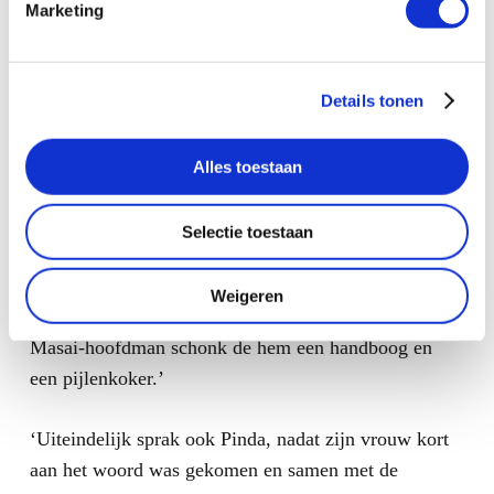
Marketing
Details tonen
‘De ceremonie werd vervolgd onder de tent en op het
Alles toestaan
spreekgestoelte. De vertegenwoordiger van de
bisschop (de missie zal de school gaan runnen) sprak
Selectie toestaan
de minister-president toe. Dorpsoudsten en enkele
dames van de lokale politieke partij brachten
Weigeren
geschenken in de vorm van zakken rijst. En een
Masai-hoofdman schonk de hem een handboog en
een pijlenkoker.’
‘Uiteindelijk sprak ook Pinda, nadat zijn vrouw kort
aan het woord was gekomen en samen met de