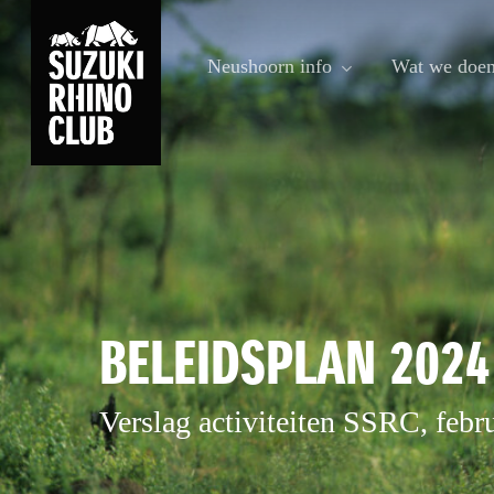
Skip
to
Neushoorn info
Wat we doe
main
content
BELEIDSPLAN 2024
Verslag activiteiten SSRC, febr