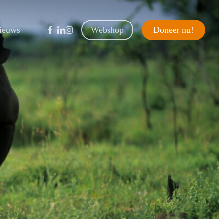
facebook
linkedin
instagram
ieuws
Webshop
D
o
n
e
e
r
n
u
!