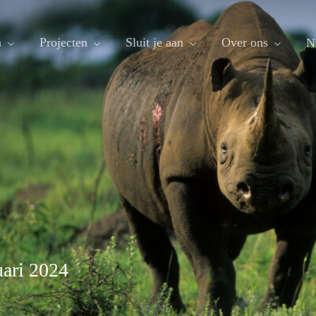
n
Projecten
Sluit je aan
Over ons
N
uari 2024