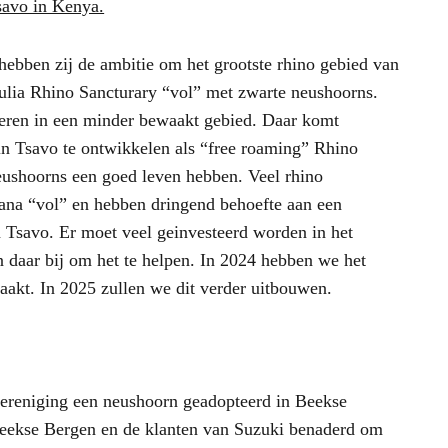
savo in Kenya.
ebben zij de ambitie om het grootste rhino gebied van
ulia Rhino Sancturary “vol” met zwarte neushoorns.
ieren in een minder bewaakt gebied. Daar komt
 in Tsavo te ontwikkelen als “free roaming” Rhino
eushoorns een goed leven hebben. Veel rhino
rana “vol” en hebben dringend behoefte aan een
n Tsavo. Er moet veel geinvesteerd worden in het
n daar bij om het te helpen. In 2024 hebben we het
akt. In 2025 zullen we dit verder uitbouwen.
vereniging een neushoorn geadopteerd in Beekse
Beekse Bergen en de klanten van Suzuki benaderd om