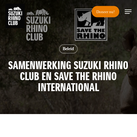
Skip
Men
Doneer nu!
to
main
content
Beleid
SAMENWERKING SUZUKI RHINO
CLUB EN SAVE THE RHINO
INTERNATIONAL