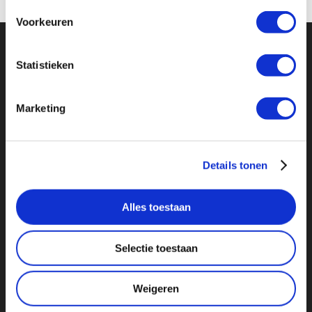
Voorkeuren
Statistieken
PREVIOUS POST
OMWONENDEN BORANA MAKEN HET VOOR
Marketing
NEUSHOORNS VEILIGER
Details tonen
Alles toestaan
Selectie toestaan
NEXT POST
SUZUKI NEDERLAND OPNIEUW NAAMSPONSOR
Weigeren
STICHTING SUZUKI RHINO CLUB