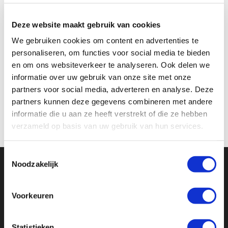
wil drinken, activeren ze de waterstroom naar deze
reservoirs. Op die manier wordt er geen water
Deze website maakt gebruik van cookies
verspild. Dankzij de zware regens begin dit jaar staat
We gebruiken cookies om content en advertenties te
er nu nog water in de reservoirs. In het basiskamp
personaliseren, om functies voor social media te bieden
en om ons websiteverkeer te analyseren. Ook delen we
echter viel weinig regen en is de watertruck dus meer
informatie over uw gebruik van onze site met onze
dan welkom.
partners voor social media, adverteren en analyse. Deze
partners kunnen deze gegevens combineren met andere
informatie die u aan ze heeft verstrekt of die ze hebben
verzameld op basis van uw gebruik van hun services.
Toestemmingsselectie
Noodzakelijk
Voorkeuren
PREVIOUS POST
HOERA! EEN JONGETJE … OF EEN MEISJE!
Statistieken