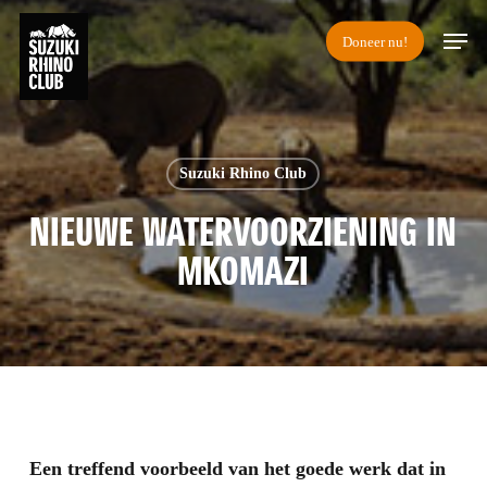
Skip
Men
Doneer nu!
to
main
content
Suzuki Rhino Club
NIEUWE WATERVOORZIENING IN
MKOMAZI
Een treffend voorbeeld van het goede werk dat in