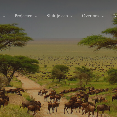
n
Projecten
Sluit je aan
Over ons
N