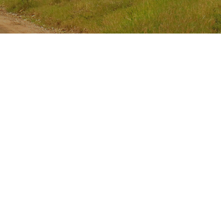
Halfjaarverslag:
afstoppen
stropers
topprioriteit