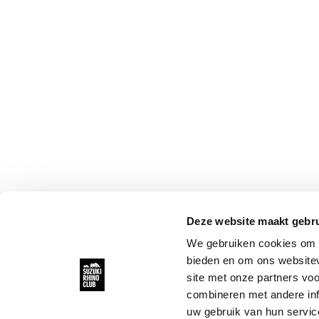
HOERA! EEN JONGETJE … OF
EEN MEISJE!
Recordaantal
neushoorns
sneuvelt
Deze website maakt gebru
We gebruiken cookies om c
bieden en om ons websitev
site met onze partners vo
combineren met andere inf
uw gebruik van hun servic