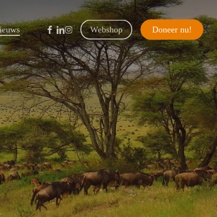
facebook
linkedin
instagram
ieuws
Webshop
D
o
n
e
e
r
n
u
!