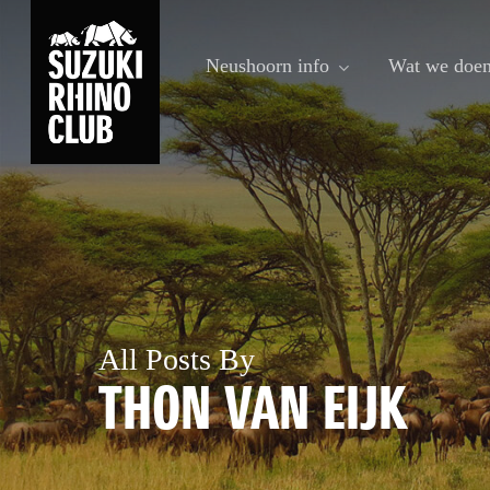
Skip
to
Neushoorn info
Wat we doe
main
content
All Posts By
THON VAN EIJK