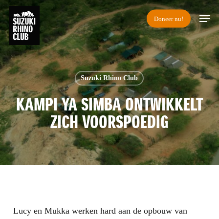
Skip
Men
Doneer nu!
to
main
content
Suzuki Rhino Club
KAMPI YA SIMBA ONTWIKKELT
ZICH VOORSPOEDIG
Lucy en Mukka werken hard aan de opbouw van