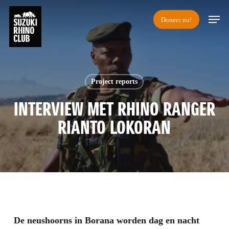
Skip
Men
Doneer nu!
to
main
content
Project reports
INTERVIEW MET RHINO RANGER
RIANTO LOKORAN
De neushoorns in Borana worden dag en nacht