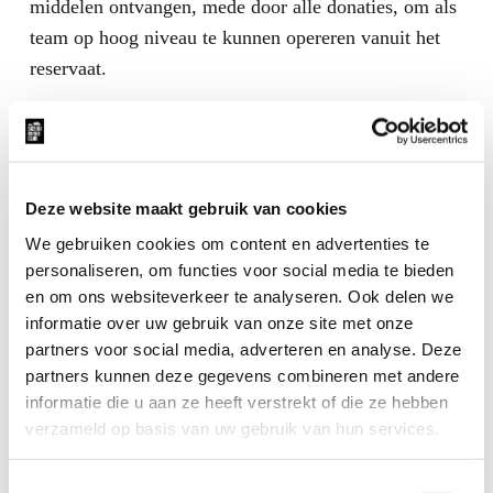
middelen ontvangen, mede door alle donaties, om als
team op hoog niveau te kunnen opereren vanuit het
reservaat.
STEUN DE SUZUKI RHINO CLUB
Draag jij de neushoorn en de bescherming van dit
prachtige dier een warm hart toe? Voorkom
Deze website maakt gebruik van cookies
uitsterving en draag je steentje bij. Doneer dan aan de
We gebruiken cookies om content en advertenties te
Stichting Suzuki Rhino Club via onderstaande box.
personaliseren, om functies voor social media te bieden
en om ons websiteverkeer te analyseren. Ook delen we
informatie over uw gebruik van onze site met onze
partners voor social media, adverteren en analyse. Deze
partners kunnen deze gegevens combineren met andere
informatie die u aan ze heeft verstrekt of die ze hebben
verzameld op basis van uw gebruik van hun services.
Toestemmingsselectie