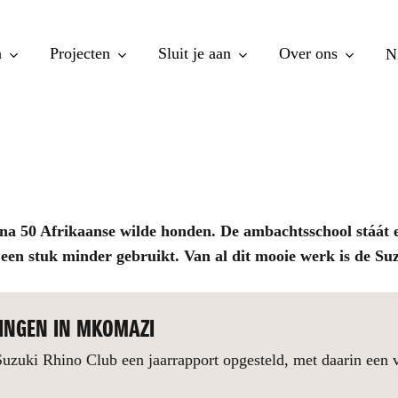
n
Projecten
Sluit je aan
Over ons
N
a 50 Afrikaanse wilde honden. De ambachtsschool stáát en
en stuk minder gebruikt. Van al dit mooie werk is de Suz
LINGEN IN MKOMAZI
uzuki Rhino Club een jaarrapport opgesteld, met daarin een v