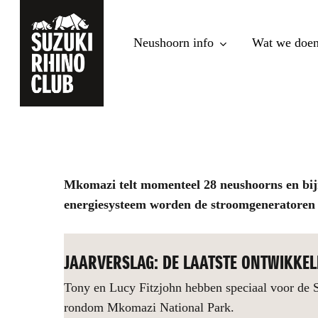
Skip
to
Neushoorn info
Wat we doe
main
content
Mkomazi telt momenteel 28 neushoorns en bijn
energiesysteem worden de stroomgeneratoren e
JAARVERSLAG: DE LAATSTE ONTWIKKE
Tony en Lucy Fitzjohn hebben speciaal voor de S
rondom Mkomazi National Park.