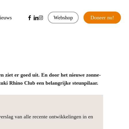
facebook
linkedin
instagram
ieuws
Webshop
D
o
n
e
e
r
n
u
!
 ziet er goed uit. En door het nieuwe zonne-
uki Rhino Club een belangrijke steunpilaar.
erslag van alle recente ontwikkelingen in en