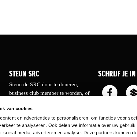
STEUN SRC
SCHRIJF JE I
Steun de SRC door te doneren,
business club member te worden, of
een boek te kopen.
ik van cookies
Sluit je aan
ontent en advertenties te personaliseren, om functies voor soci
erkeer te analyseren. Ook delen we informatie over uw gebruik
or social media, adverteren en analyse. Deze partners kunnen 