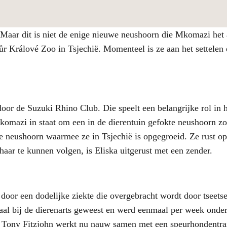
 Maar dit is niet de enige nieuwe neushoorn die Mkomazi het
vůr Králové Zoo in Tsjechië. Momenteel is ze aan het settelen
r de Suzuki Rhino Club. Die speelt een belangrijke rol in he
mazi in staat om een in de dierentuin gefokte neushoorn zoal
e neushoorn waarmee ze in Tsjechië is opgegroeid. Ze rust op
aar te kunnen volgen, is Eliska uitgerust met een zender.
 door een dodelijke ziekte die overgebracht wordt door tseet
aal bij de dierenarts geweest en werd eenmaal per week onde
. Tony Fitzjohn werkt nu nauw samen met een speurhondentra