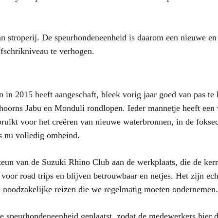
 van stroperij. De speurhondeneenheid is daarom een nieuwe en
afschrikniveau te verhogen.
 in 2015 heeft aangeschaft, bleek vorig jaar goed van pas te 
shoorns Jabu en Monduli rondlopen. Ieder mannetje heeft een
ruikt voor het creëren van nieuwe waterbronnen, in de foksec
s nu volledig omheind.
 steun van de Suzuki Rhino Club aan de werkplaats, die de ker
 voor road trips en blijven betrouwbaar en netjes. Het zijn e
re noodzakelijke reizen die we regelmatig moeten ondernemen.
 speurhondeneenheid geplaatst, zodat de medewerkers hier di