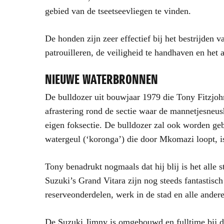
gebied van de tseetseevliegen te vinden.
De honden zijn zeer effectief bij het bestrijden
patrouilleren, de veiligheid te handhaven en het 
NIEUWE WATERBRONNEN
De bulldozer uit bouwjaar 1979 die Tony Fitzjohn
afrastering rond de sectie waar de mannetjesneu
eigen foksectie. De bulldozer zal ook worden geb
watergeul (‘koronga’) die door Mkomazi loopt, i
Tony benadrukt nogmaals dat hij blij is het alle
Suzuki’s Grand Vitara zijn nog steeds fantastisch
reserveonderdelen, werk in de stad en alle ande
De Suzuki Jimny is omgebouwd en fulltime bij de