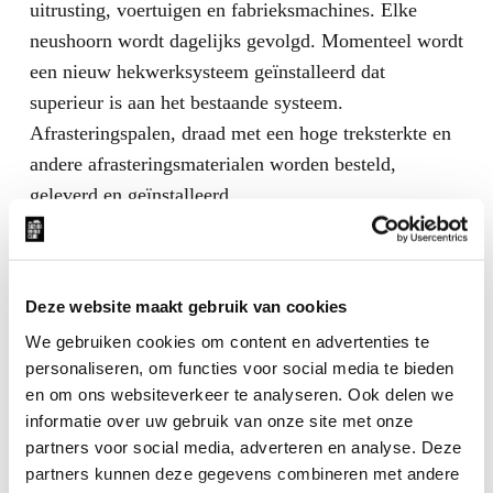
uitrusting, voertuigen en fabrieksmachines. Elke
neushoorn wordt dagelijks gevolgd. Momenteel wordt
een nieuw hekwerksysteem geïnstalleerd dat
superieur is aan het bestaande systeem.
Afrasteringspalen, draad met een hoge treksterkte en
andere afrasteringsmaterialen worden besteld,
geleverd en geïnstalleerd.
STEUN SUZUKI VAN GROTE WAARDE
Tony Fitzjohn is de Suzuki Rhino Club zeer dankbaar
Deze website maakt gebruik van cookies
voor de steun aan de workshop die de kern is van alle
We gebruiken cookies om content en advertenties te
activiteiten in Mkomazi. De Suzuki-quads en -
personaliseren, om functies voor social media te bieden
motorfietsen waren ook het afgelopen jaar van grote
en om ons websiteverkeer te analyseren. Ook delen we
waarde, evenals de Suzuki Vitara’s, voor reizen naar
informatie over uw gebruik van onze site met onze
Arusha, Nairobi en Dar es Salaam. Er is een
partners voor social media, adverteren en analyse. Deze
tweedehandsbulldozer aangeschaft. Meer dan 40 jaar
partners kunnen deze gegevens combineren met andere