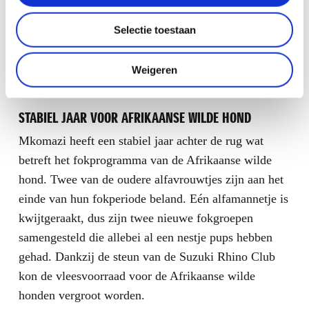
geüpgraded, worden ook de buitenposten van de
neushoornbeveiliging aangepakt. Met onder meer
Selectie toestaan
nieuw schrikdraad en alarmsystemen. Het draad van
het hekwerk wordt volledig vervangen, aangezien dit
Weigeren
al 19 jaar oud is.
STABIEL JAAR VOOR AFRIKAANSE WILDE HOND
Mkomazi heeft een stabiel jaar achter de rug wat
betreft het fokprogramma van de Afrikaanse wilde
hond. Twee van de oudere alfavrouwtjes zijn aan het
einde van hun fokperiode beland. Eén alfamannetje is
kwijtgeraakt, dus zijn twee nieuwe fokgroepen
samengesteld die allebei al een nestje pups hebben
gehad. Dankzij de steun van de Suzuki Rhino Club
kon de vleesvoorraad voor de Afrikaanse wilde
honden vergroot worden.