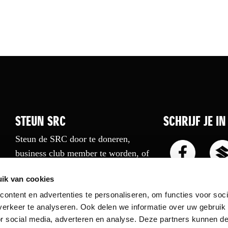
STEUN SRC
SCHRIJF JE I
Steun de SRC door te doneren,
business club member te worden, of
een boek te kopen.
ik van cookies
Sluit je aan
ontent en advertenties te personaliseren, om functies voor soci
erkeer te analyseren. Ook delen we informatie over uw gebruik
or social media, adverteren en analyse. Deze partners kunnen 