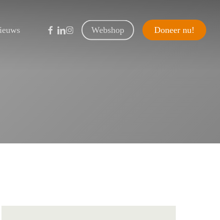
facebook
linkedin
instagram
ieuws
Webshop
D
o
n
e
e
r
n
u
!