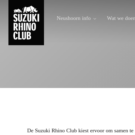
Skip
to
Neushoorn info
Wat we doe
main
content
De Suzuki Rhino Club kiest ervoor om samen te w