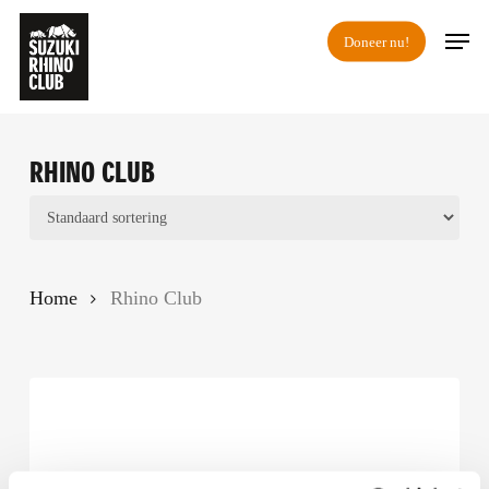
Skip
Men
Doneer nu!
to
main
content
RHINO CLUB
Home
Rhino Club