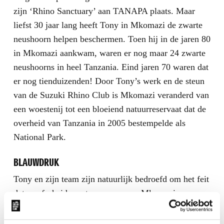
zijn ‘Rhino Sanctuary’ aan TANAPA plaats. Maar
liefst 30 jaar lang heeft Tony in Mkomazi de zwarte
neushoorn helpen beschermen. Toen hij in de jaren 80
in Mkomazi aankwam, waren er nog maar 24 zwarte
neushoorns in heel Tanzania. Eind jaren 70 waren dat
er nog tienduizenden! Door Tony’s werk en de steun
van de Suzuki Rhino Club is Mkomazi veranderd van
een woestenij tot een bloeiend natuurreservaat dat de
overheid van Tanzania in 2005 bestempelde als
National Park.
BLAUWDRUK
Tony en zijn team zijn natuurlijk bedroefd om het feit
dat ze afscheid moeten nemen van Mkomazi, maar
voelen zich tegelijkertijd hoopvol over de toekomst
van het reservaat. Daarbij zijn ze er enorm trots op