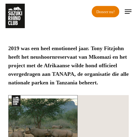
Skip
Men
Doneer nu!
to
main
content
2019 was een heel emotioneel jaar. Tony Fitzjohn
heeft het neushoornreservaat van Mkomazi en het
project met de Afrikaanse wilde hond officieel
overgedragen aan TANAPA, de organisatie die alle
nationale parken in Tanzania beheert.