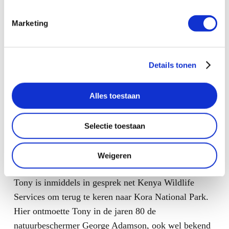
Marketing
Tony is geen man die achter de geraniums gaat zitten
en is al druk in de weer met een nieuw project, dit
keer in Kenia. Ondertussen blijft hij regelmatig
Details tonen
Mkomazi in Tanzania bezoeken om eventuele
technische problemen te helpen oplossen en de
Alles toestaan
medewerkers van TANAPA te adviseren over alle
bestaande standaardprocedures. Tony en zijn gezin
hebben een woning gevonden in de Keniaanse plaats
Selectie toestaan
Naivasha.
Weigeren
TERUG NAAR KORA NATIONAL PARK
Tony is inmiddels in gesprek net Kenya Wildlife
Services om terug te keren naar Kora National Park.
Hier ontmoette Tony in de jaren 80 de
natuurbeschermer George Adamson, ook wel bekend