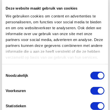
dat TANAPA Mkomazi als blauwdruk wil gebruiken
Deze website maakt gebruik van cookies
voor andere natuurreservaten. Een beter bewijs dat ze
We gebruiken cookies om content en advertenties te
op de goede weg zaten, is er niet!
personaliseren, om functies voor social media te bieden
en om ons websiteverkeer te analyseren. Ook delen we
EERSTE NEUSHOORNRESERVAAT VAN TANZANIA
informatie over uw gebruik van onze site met onze
Tony Fitzjohn: “Samen met de Suzuki Rhino Club
partners voor social media, adverteren en analyse. Deze
partners kunnen deze gegevens combineren met andere
hebben we een succesvol en bloeiend nationaal park
informatie die u aan ze heeft verstrekt of die ze hebben
opgebouwd en het eerste neushoornreservaat van
verzameld op basis van uw gebruik van hun services.
Tanzania gebouwd en beheerd – met bijna een kwart
van de neushoorns in Tanzania. Ook hebben we meer
Toestemmingsselectie
dan 200 exemplaren van de Afrikaanse wilde hond
Noodzakelijk
terug in het wild gebracht én een beroepsschool voor
de lokale jeugd opgericht. Het behoud van
Voorkeuren
neushoorns wordt nu zeer serieus genomen en ik ben
er trots op dat ik deel heb mogen uitmaken van het
Statistieken
gehele proces.”