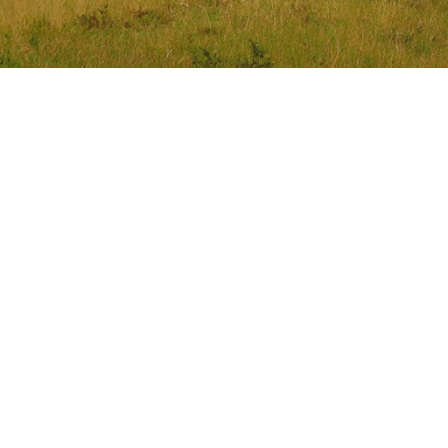
Update
Project
Kora