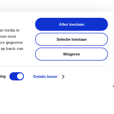
Blog
VOORZITTERSBLOG “DE
Alles toestaan
STRIJD OM DE
al media te
LAATSTE WILDE
 van onze
026
NEUSHOORNS”
Selectie toestaan
deze gegevens
 op basis van
Weigeren
N VOOR DE NIEUWSBRIEF
ing
Details tonen