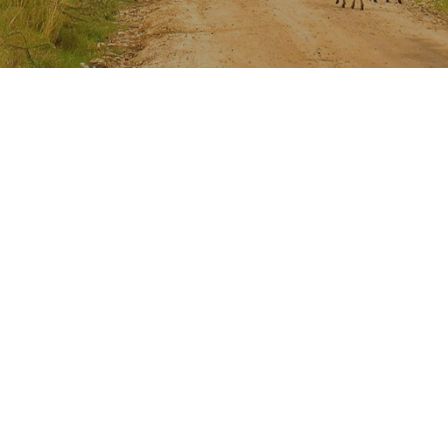
Update
Project
Tsavo
·
Kenya
·
2026