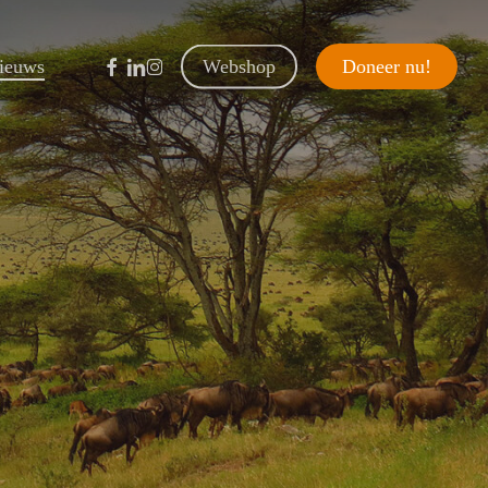
facebook
linkedin
instagram
ieuws
Webshop
D
o
n
e
e
r
n
u
!