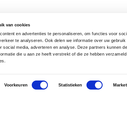
ik van cookies
Blog
ontent en advertenties te personaliseren, om functies voor soci
UPDATE PROJECT
erkeer te analyseren. Ook delen we informatie over uw gebruik
TSAVO · KENYA · 2
or social media, adverteren en analyse. Deze partners kunnen 
ormatie die u aan ze heeft verstrekt of die ze hebben verzameld
es.
STEUN SRC
SCHRIJF JE I
Voorkeuren
Statistieken
Market
Steun de SRC door te doneren,
business club member te worden, of
een boek te kopen.
Sluit je aan