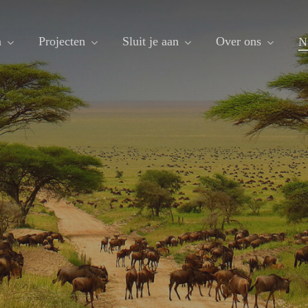
n
Projecten
Sluit je aan
Over ons
N