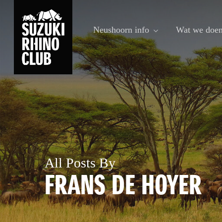
Skip
to
Neushoorn info
Wat we doe
main
content
All Posts By
FRANS DE HOYER